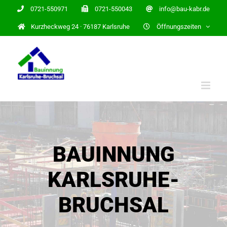
Zum
0721-550971
0721-550043
info@bau-kabr.de
Inhalt
Kurzheckweg 24 · 76187 Karlsruhe
Öffnungszeiten
springen
BAUINNUNG
KARLSRUHE-
BRUCHSAL