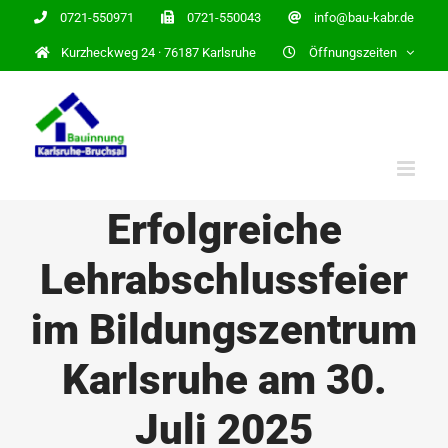
Zum
0721-550971
0721-550043
info@bau-kabr.de
Inhalt
Kurzheckweg 24 · 76187 Karlsruhe
Öffnungszeiten
springen
Erfolgreiche
Lehrabschlussfeier
im Bildungszentrum
Karlsruhe am 30.
Juli 2025